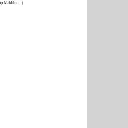
ina Vina
ap Makhlum :)
.rumahcantikorganik.com