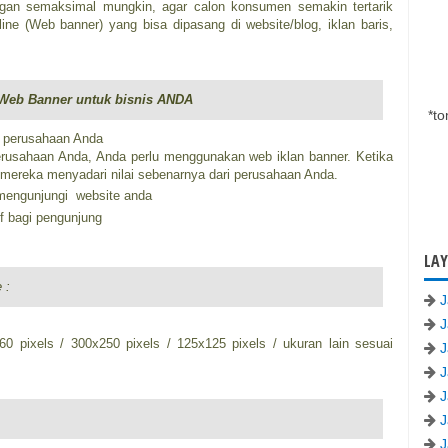
an semaksimal mungkin, agar calon konsumen semakin tertarik
ine (Web banner) yang bisa dipasang di website/blog, iklan baris,
Web Banner untuk bisnis ANDA
*t
k perusahaan Anda
rusahaan Anda, Anda perlu menggunakan web iklan banner. Ketika
 mereka menyadari nilai sebenarnya dari perusahaan Anda.
mengunjungi website anda
f bagi pengunjung
LAY
 :
J
J
0 pixels / 300x250 pixels / 125x125 pixels / ukuran lain sesuai
J
J
J
J
J