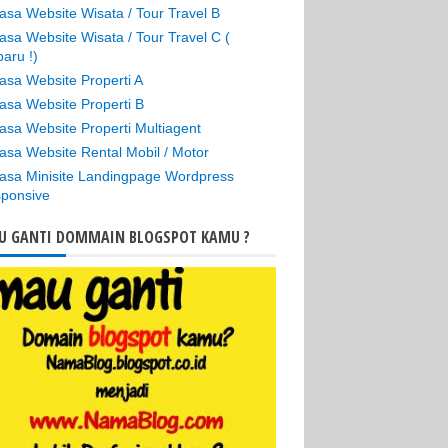
asa Website Wisata / Tour Travel B
asa Website Wisata / Tour Travel C (
baru !)
asa Website Properti A
asa Website Properti B
asa Website Properti Multiagent
asa Website Rental Mobil / Motor
asa Minisite Landingpage Wordpress
ponsive
U GANTI DOMMAIN BLOGSPOT KAMU ?
ima kasih kepada Mas Joko
.jagowebsite.com yg sangat banyak
bantu pembuatan web utk bisnis kami.
a sangat merekomendasikan
.jagowebsite.com kpd rekan2 yg ingin