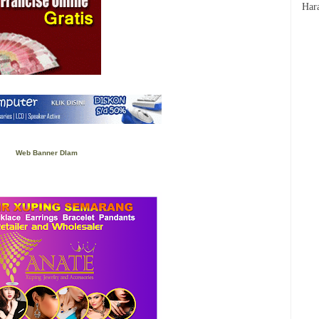
Reg
Har
www
Web Banner DIam