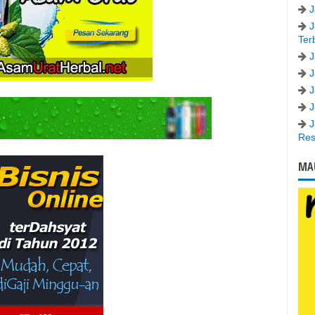
J
J
Ter
J
J
J
J
J
Res
MA
Ter
www
mem
Say
www