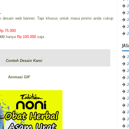
J
J
-
 desain web banner, Tapi khusus untuk masa promo anda cukup
J
J
Rp 75.000
J
000
hanya
Rp 100.000
saja
JAS
J
Contoh Desain Kami
J
J
Animasi GIF
J
J
J
J
J
J
J
J