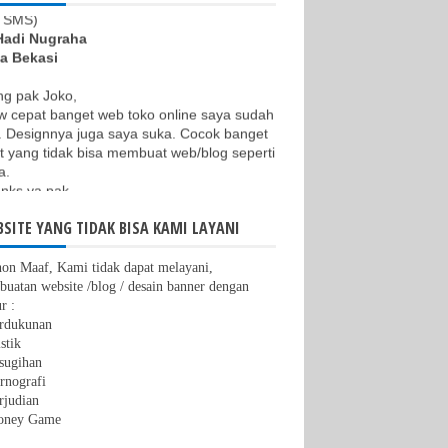
Hadi Nugraha
a Bekasi
ng pak Joko,
 cepat banget web toko online saya sudah
i. Designnya juga saya suka. Cocok banget
t yang tidak bisa membuat web/blog seperti
a.
nks ya pak.
a Caramelia
.produksehatalami.com
SITE YANG TIDAK BISA KAMI LAYANI
imakasih jagowebsite untuk pembuatan
on Maaf, Kami tidak dapat melayani,
site nya.
uatan website /blog / desain banner dengan
ayanannya cepat,website nya bagus,
r :
innya sabar melayani permintaan dan
erdukunan
si.
stik
unikatif juga.
sugihan
oknya recomendeed deh. Buat yg mau
rnografi
t website,percayakan saja pada jago nya ;)
rjudian
oga jagowebsite makin laris maniss...:)
oney Game