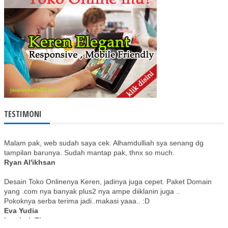
Terima kasih kepada Mas Joko www.jagowebsite.com yg sangat
banyak membantu pembuatan web utk bisnis kami. Saya sangat
merekomendasikan www.jagowebsite.com kpd rekan2 yg ingin
punya web tapi tak punya ilmunya dan dengan biaya murah.
Almeiza - Batam
100% aman dan no tipu hehe.
Ivan Farisi
infokumenarik.blogspot.com
TESTIMONI
Malam pak, web sudah saya cek. Alhamdulliah sya senang dg
tampilan barunya. Sudah mantap pak, thnx so much.
Ryan Al'ikhsan
Desain Toko Onlinenya Keren, jadinya juga cepet. Paket Domain
yang .com nya banyak plus2 nya ampe diiklanin juga ..
Pokoknya serba terima jadi..makasi yaaa.. :D
Eva Yudia
Lombok Timur
Alhamdullilah penampilan blog cukup elegant menurut tim clubber.