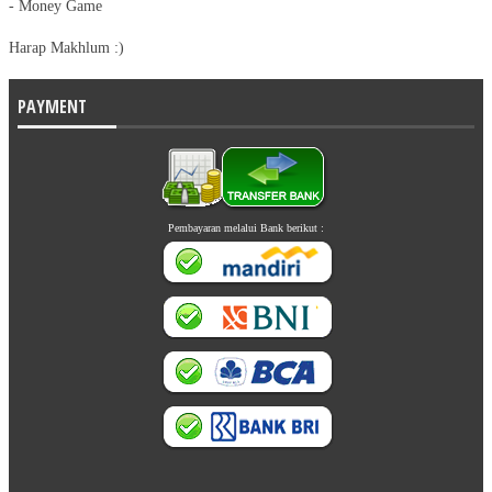
- Money Game
Terimakasih jagowebsite untuk pembuatan website nya.
Harap Makhlum :)
Pelayanannya cepat,website nya bagus, adminnya sabar melayani
permintaan dan revisi.
Komunikatif juga.
PAYMENT
Pokoknya recomendeed deh. Buat yg mau buat website,percayakan
saja pada jago nya ;)
Semoga jagowebsite makin laris maniss...:)
Regina Vina
www.rumahcantikorganik.com
Pembayaran melalui Bank berikut :