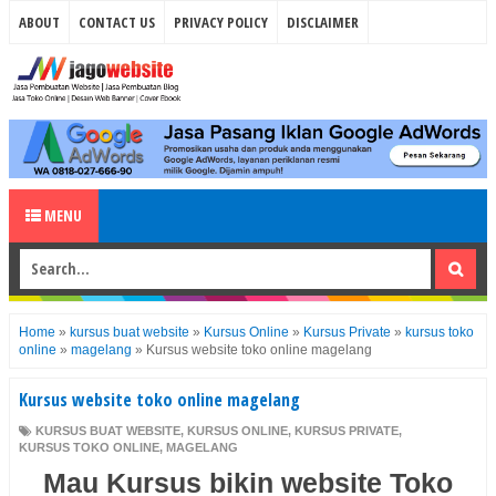
ABOUT
CONTACT US
PRIVACY POLICY
DISCLAIMER
MENU
Home
»
kursus buat website
»
Kursus Online
»
Kursus Private
»
kursus toko
online
»
magelang
»
Kursus website toko online magelang
Kursus website toko online magelang
KURSUS BUAT WEBSITE
,
KURSUS ONLINE
,
KURSUS PRIVATE
,
KURSUS TOKO ONLINE
,
MAGELANG
Mau Kursus bikin website Toko