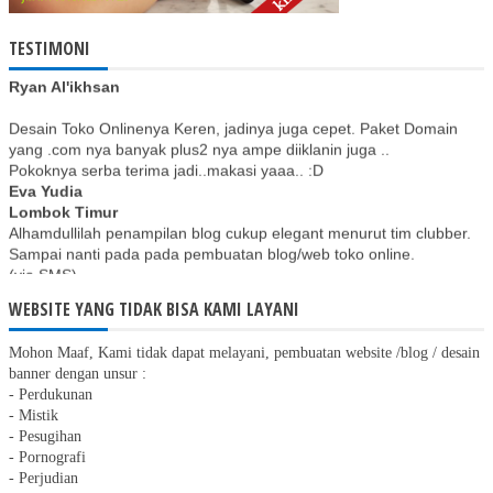
Malam pak, web sudah saya cek. Alhamdulliah sya senang dg
TESTIMONI
tampilan barunya. Sudah mantap pak, thnx so much.
Ryan Al'ikhsan
Desain Toko Onlinenya Keren, jadinya juga cepet. Paket Domain
yang .com nya banyak plus2 nya ampe diiklanin juga ..
Pokoknya serba terima jadi..makasi yaaa.. :D
Eva Yudia
Lombok Timur
Alhamdullilah penampilan blog cukup elegant menurut tim clubber.
Sampai nanti pada pada pembuatan blog/web toko online.
(via SMS)
D. Hadi Nugraha
Kota Bekasi
WEBSITE YANG TIDAK BISA KAMI LAYANI
Siang pak Joko,
Mohon Maaf, Kami tidak dapat melayani, pembuatan website /blog / desain
Wow cepat banget web toko online saya sudah jadi. Designnya juga
banner dengan unsur :
saya suka. Cocok banget buat yang tidak bisa membuat web/blog
- Perdukunan
seperti saya.
- Mistik
Thanks ya pak.
- Pesugihan
Lisa Caramelia
- Pornografi
www.produksehatalami.com
- Perjudian