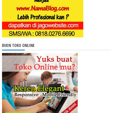
BIKIN TOKO ONLINE
Terima kasih kepada Mas Joko www.jagowebsite.com yg sangat
banyak membantu pembuatan web utk bisnis kami. Saya sangat
merekomendasikan www.jagowebsite.com kpd rekan2 yg ingin
punya web tapi tak punya ilmunya dan dengan biaya murah.
Almeiza - Batam
100% aman dan no tipu hehe.
Ivan Farisi
infokumenarik.blogspot.com