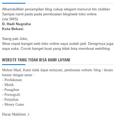
Alhamdullilah penampilan blog cukup elegant menurut tim clubber.
Sampai nanti pada pada pembuatan blog/web toko online.
(via SMS)
D. Hadi Nugraha
Kota Bekasi
Siang pak Joko,
Wow cepat banget web toko online saya sudah jadi. Designnya juga
saya suka. Cocok banget buat yang tidak bisa membuat web/blog
seperti saya.
Thanks ya pak.
Lisa Caramelia
WEBSITE YANG TIDAK BISA KAMI LAYANI
www.produksehatalami.com
Mohon Maaf, Kami tidak dapat melayani, pembuatan website /blog / desain
banner dengan unsur :
Terimakasih jagowebsite untuk pembuatan website nya.
- Perdukunan
Pelayanannya cepat,website nya bagus, adminnya sabar melayani
- Mistik
permintaan dan revisi.
- Pesugihan
Komunikatif juga.
- Pornografi
Pokoknya recomendeed deh. Buat yg mau buat website,percayakan
- Perjudian
saja pada jago nya ;)
- Money Game
Semoga jagowebsite makin laris maniss...:)
Harap Makhlum :)